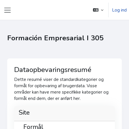
Gå til hovedindhold
Log ind
Sidepanel
Formación Empresarial I 305
Dataopbevaringsresumé
Dette resumé viser de standardkategorier og
formål for opbevaring af brugerdata. Visse
områder kan have mere specifikke kategorier og
formål end dem, der er anført her.
Site
Formål