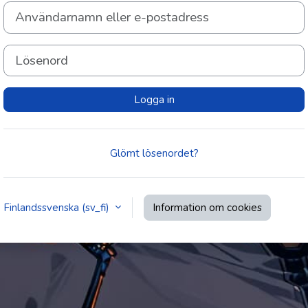
Användarnamn eller e-postadress
Lösenord
Logga in
Glömt lösenordet?
Finlandssvenska ‎(sv_fi)‎
Information om cookies