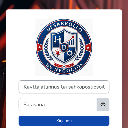
Siirry pääsisältöön
Kirjaudu Formac
Käyttäjätunnus tai sähköpostiosoite
Salasana
Kirjaudu