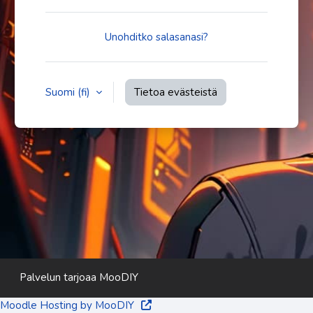
Unohditko salasanasi?
Suomi ‎(fi)‎
Tietoa evästeistä
Palvelun tarjoaa
MooDIY
Moodle Hosting by MooDIY